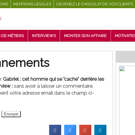
IONS
MENTIONS LÉGALES
DEVENEZ LE CHOCOLAT DE VOS CLIENTS
 DE MÉTIERS
INTERVIEWS
MONTER SON AFFAIRE
MOTIVATI
onnements
ur
Gabriel : cet homme qui se "cache" derrière les
view :
sans avoir à laisser un commentaire.
ment votre adresse email dans le champ ci-