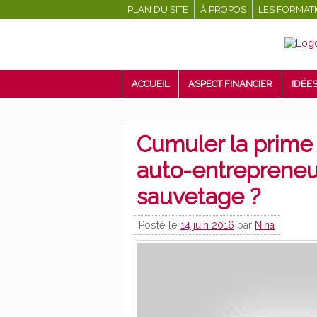
PLAN DU SITE
À PROPOS
LES FORMAT
ACCUEIL
ASPECT FINANCIER
IDÉES
Cumuler la prime 
auto-entrepreneur
sauvetage ?
Posté le
14 juin 2016
par
Nina