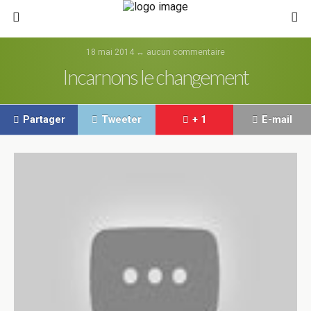
18 mai 2014 ↔ aucun commentaire
Incarnons le changement
Partager
Tweeter
+ 1
E-mail